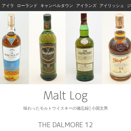
アイラ
ローランド
キャンベルタウン
アイランズ
アイリッシュ
ジ
Malt Log
味わったモルトウイスキーの備忘録│小国文男
THE DALMORE 12