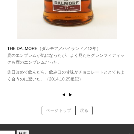
THE DALMORE
（ダルモア／ハイランド／12年）
鹿のエンブレムが気になったが、よく見たらグレンフィディッ
クも鹿のエンブレムだった。
先日改めて飲んだら、飲み口の甘味がチョコレートととてもよ
く合うのに驚いた。（2014.10.25追記）
◀
│
▶
ページトップ
戻る