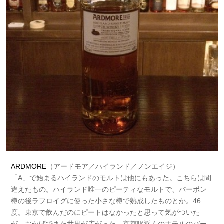
ARDMORE
（アードモア／ハイランド／ノンエイジ）
「A」で始まるハイランドのモルトは他にもあった。こちらは間
違えたもの。ハイランド唯一のピーティなモルトで、バーボン
樽の後ラフロイグに使った小さな樽で熟成したものとか。46
度。東京で飲んだのにピートはなかったと思って気がついた
が、おかげでまた世界が広がった。京都駅近くのホテルのバー