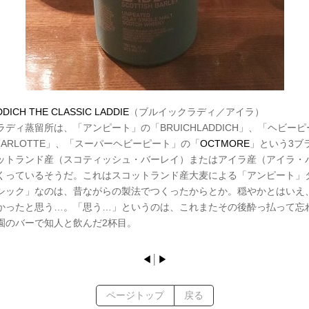
DICH THE CLASSIC LADDIE
（ブルイックラディ／アイラ）
ディ蒸留所は、「アンピート」の「BRUICHLADDICH」、「ヘビー
CHARLOTTE」、「スーパーヘビーピート」の「
OCTMORE
」という3ブ
ットランド産（スコティッシュ・バーレイ）またはアイラ産（アイラ・
くっているそうだ。これはスコットランド産大麦による「アンピート」
シック」なのは、昔ながらの製法でつくったからとか。穏やかとはいえ
かったと思う…。「思う…」というのは、これまたその後酔っ払って忘
園のバーで知人と飲んだ2杯目。
◀
│
▶
ページトップ
戻る