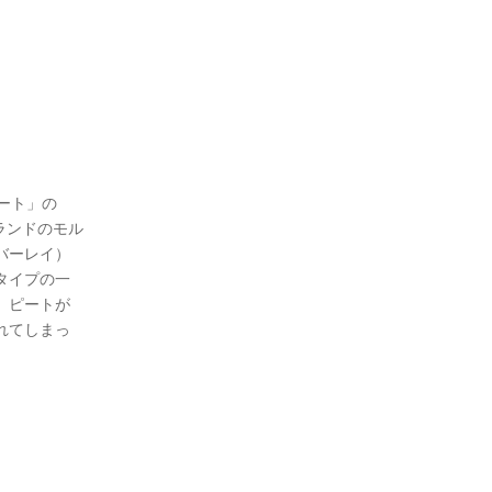
ピート」の
ランドのモル
バーレイ）
タイプの一
、ピートが
れてしまっ