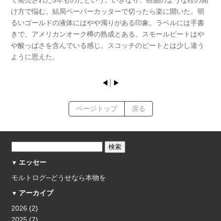
け方で悩む。結局ペーパーカッターで切ったら楽に開いた。明
るいゴールドの液体にはやや濁りがある印象。ラベルには手書
きで、アメリカンオーク樽の熟成とある。スモールピートはや
や酸っぱさを含んでいる感じ。スコッチのピートとは少し違う
ように思えた。
◀
│
▶
ページトップ
戻る
エッセー
モルトログ─どうせなら本物を
アーカイブ
2026
(2)
2025
(7)