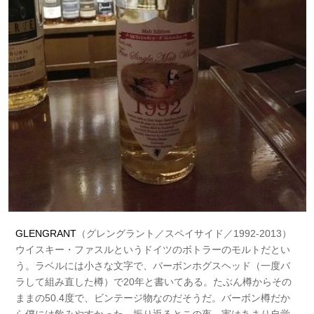
GLENGRANT
（グレングラント／スペイサイド／1992-2013）
ウイスキー・ファスルというドイツのボトラーのモルトだとい
う。ラベルには小さな文字で、バーボンホグスヘッド（一度バ
ラして組み直した樽）で20年と書いてある。たぶん樽からその
ままの50.4度で、ビンテージ物なのだそうだ。バーボン樽だか
ら僕には飲みやすかった。振り返るとこの夜、実はあまり自覚