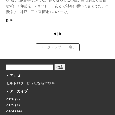
せずに20年超を2ショット…。あとで財布に響いてきそうだ。出
張帰りに神戸・三ノ宮駅近くのバーで。
参考
◀
│
▶
ページトップ
戻る
エッセー
モルトログ─どうせなら本物を
アーカイブ
2026
(2)
2025
(7)
2024
(14)