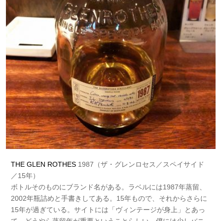
THE GLEN ROTHES
1987（ザ・グレンロセス／スペイサイド
／15年）
ボトルそのものにブランド名がある。ラベルには1987年蒸留、
2002年瓶詰めと手書きしてある。15年もので、それからさらに
15年が過ぎている。サイトには「ヴィンテージが身上」とあっ
て、どうやら蒸留年が重要ということらしい。僕には少しバニ