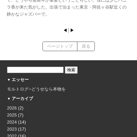
ラ香が来た気がした。出張で泊まった東京・阿佐ヶ谷駅近くの
静かなジャズバーで。
◀
│
▶
ページトップ
戻る
エッセー
モルトログ─どうせなら本物を
アーカイブ
2026
(2)
2025
(7)
2024
(14)
2023
(17)
2022
(16)