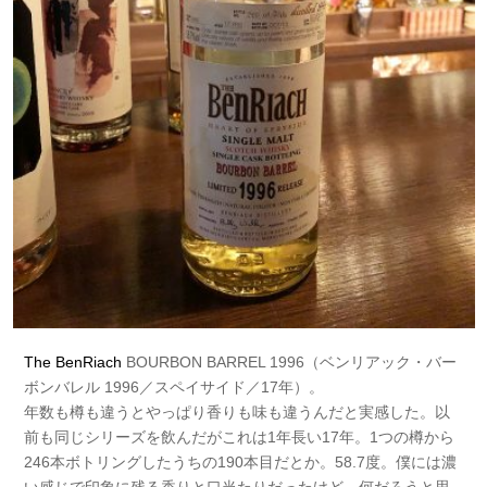
The BenRiach
BOURBON BARREL 1996（ベンリアック・バー
ボンバレル 1996／スペイサイド／17年）。
年数も樽も違うとやっぱり香りも味も違うんだと実感した。以
前も同じシリーズを飲んだがこれは1年長い17年。1つの樽から
246本ボトリングしたうちの190本目だとか。58.7度。僕には濃
い感じで印象に残る香りと口当たりだったけど、何だろうと思