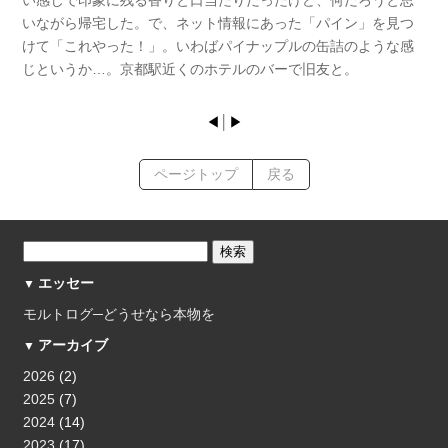
いながら帰宅した。で、ネット情報にあった「パイン」を見つ
けて「これやった！」。いわばパイナップルの缶詰のような感
じというか…。京都駅近くのホテルのバーで旧友と。
◀
│
▶
ページトップ
戻る
エッセー
モルトログ─どうせなら本物を
アーカイブ
2026
(2)
2025
(7)
2024
(14)
2023
(17)